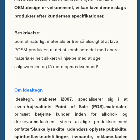
OEM-design er velkomment, vi kan lave denne slags
Bæredygtighed
produkter efter kundernes specifikationer.
Vores hold
Beskrivelse:
Som et naturligt materiale er træ så alsidigt til at lave
Katalog
POSM-produkter, at det at kombinere det med andre
Sag
materialer helt sikkert vil hjælpe med at øge
salgsværdien og få mere opmærksomhed!
Case E LED squre isspand
Kabinet D X form resin-display
Om Idealtegn
Case C Rullende Iskøler
Idealtegn, etableret i
2007
, specialiserer sig i at
levere
højkvalitets Point of Sale (POS)-materialer
,
Kasse B LED Isspand
primært betjente kunder inden for alkohol- og
drikkevareindustrien. Vores alsidige produktsortiment
Kasse En
omfatter
Slanke lysskilte, udendørs oplyste pubskilte,
Spiritusflaskeudstilling
spiritusflaskeudstillinger, isspande, reklame-tavler,