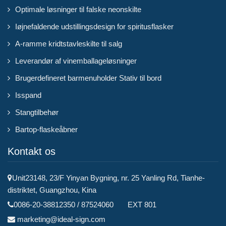
Optimale løsninger til falske neonskilte
Iøjnefaldende udstillingsdesign for spiritusflasker
A-ramme kridtstavleskilte til salg
Leverandør af vinemballageløsninger
Brugerdefineret barmenuholder Stativ til bord
Isspand
Stangtilbehør
Bartop-flaskeåbner
Kontakt os
Unit23148, 23/F Yinyan Bygning, nr. 25 Yanling Rd, Tianhe-
distriktet, Guangzhou, Kina
0086-20-38812350 / 87524060 EXT 801
marketing@ideal-sign.com