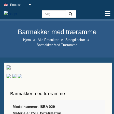
Engelsk
Hjem
Kapacitet
Barmakker med træramme
Slim Light-skilt
Hjem
Alle Produkter
Stangtilbehør
Udendørs pubskilt
Barmakker Med Træramme
Indendørs erhvervsskilte til
bedste pris
Optimale løsninger til falske
neonskilte
Iøjnefaldende udstillingsdesign
Barmakker med træramme
for spiritusflasker
A-ramme kridtstavleskilte til
Modelnummer: ISBA 02
9
salg
Materiale: PVC+fyrretræstræ