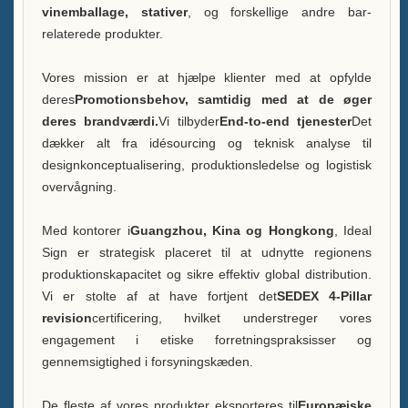
vinemballage, stativer
, og forskellige andre bar-
FAQ
relaterede produkter.
Nyheder
Vores mission er at hjælpe klienter med at opfylde
deres
Promotionsbehov, samtidig med at de øger
Kontakt os
deres brandværdi.
Vi tilbyder
End-to-end tjenester
Det
dækker alt fra idésourcing og teknisk analyse til
designkonceptualisering, produktionsledelse og logistisk
overvågning.
Med kontorer i
Guangzhou, Kina og Hongkong
, Ideal
Sign er strategisk placeret til at udnytte regionens
produktionskapacitet og sikre effektiv global distribution.
Vi er stolte af at have fortjent det
SEDEX 4-Pillar
revision
certificering, hvilket understreger vores
engagement i etiske forretningspraksisser og
gennemsigtighed i forsyningskæden.
De fleste af vores produkter eksporteres til
Europæiske