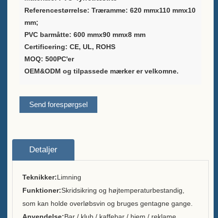
Referencestørrelse: Træramme: 620 mmx110 mmx10
Leverandør af
mm;
vinemballageløsninger
PVC barmåtte: 600 mmx90 mmx8 mm
Certificering: CE, UL, ROHS
Brugerdefineret barmenuholder
MOQ: 500
PC'er
Stativ til bord
OEM&ODM og tilpassede mærker er velkomne.
Isspand
Send forespørgsel
Stangtilbehør
Bartop-flaskeåbner
Detaljer
Om
Hvem vi er
Teknikker:
Limning
Funktioner:
Skridsikring og højtemperaturbestandig,
Tjeneste
som kan holde overløbsvin og bruges gentagne gange.
Anvendelse:
Bar / klub / kaffebar / hjem / reklame
Brands vi serverede