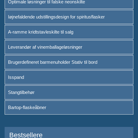
Optimale løsninger til falske neonskilte
Leverandør af
Iøjnefaldende udstillingsdesign for spiritusflasker
vinemballageløsninger
A-ramme kridtstavleskilte til salg
Brugerdefineret barmenuholder
Stativ til bord
Leverandør af vinemballageløsninger
Isspand
Brugerdefineret barmenuholder Stativ til bord
Stangtilbehør
Isspand
Bartop-flaskeåbner
Stangtilbehør
Om
Bartop-flaskeåbner
Hvem vi er
Tjeneste
Bestsellere
Brands vi serverede