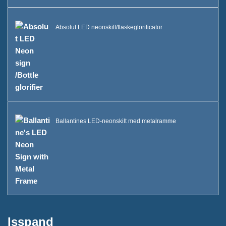
FAQ
Absolut LED neonskilt/flaskeglorificator
Nyheder
Kontakt os
Ballantines LED-neonskilt med metalramme
Isspand