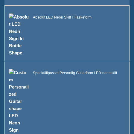
Bæredygtighed
Absolut LED Neon Skilt I Flaskeform
Vores hold
Katalog
Sag
Case E LED squre isspand
Specialtilpasset Personlig Guitarform LED-neonskilt
Kabinet D X form resin-display
Case C Rullende Iskøler
Kasse B LED Isspand
Kasse En
Spiritusflaskeudstilling