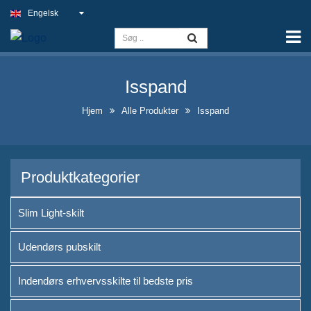
Engelsk
Hjem
Kapacitet
Isspand
Slim Light-skilt
Hjem
Alle Produkter
Isspand
Udendørs pubskilt
Indendørs erhvervsskilte til
bedste pris
Produktkategorier
Optimale løsninger til falske
neonskilte
Slim Light-skilt
Iøjnefaldende udstillingsdesign
Udendørs pubskilt
for spiritusflasker
Indendørs erhvervsskilte til bedste pris
A-ramme kridtstavleskilte til
salg