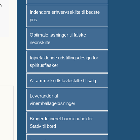
m
Indendørs erhvervsskilte til bedste
pris
Optimale løsninger til falske
neonskilte
Iøjnefaldende udstillingsdesign for
spiritusflasker
A-ramme kridtstavleskilte til salg
Leverandør af
vinemballageløsninger
Brugerdefineret barmenuholder
Stativ til bord