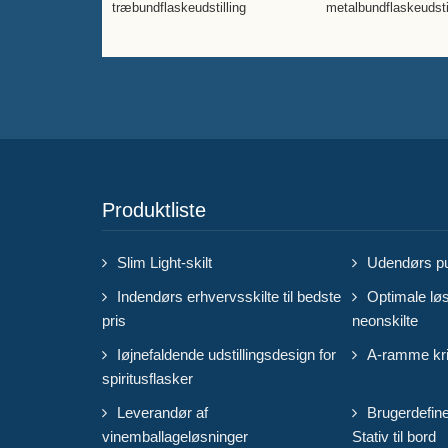
træbundflaskeudstilling
metalbundflaskeudsti
Produktliste
Slim Light-skilt
Udendørs pu
Indendørs erhvervsskilte til bedste
Optimale løsn
pris
neonskilte
Iøjnefaldende udstillingsdesign for
A-ramme krid
spiritusflasker
Leverandør af
Brugerdefin
vinemballageløsninger
Stativ til bord