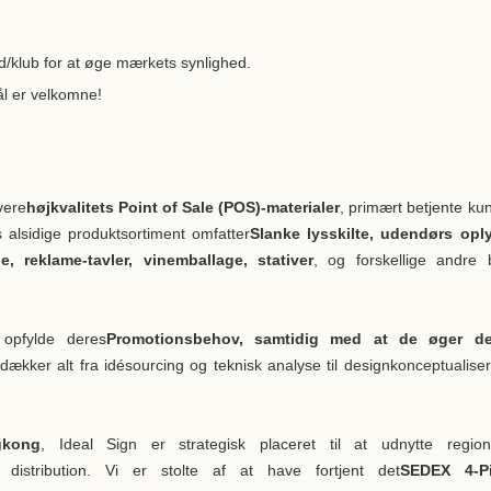
ed/klub for at øge mærkets synlighed.
ål er velkomne!
evere
højkvalitets Point of Sale (POS)-materialer
, primært betjente ku
s alsidige produktsortiment omfatter
Slanke lysskilte, udendørs opl
de, reklame-tavler, vinemballage, stativer
, og forskellige andre 
 opfylde deres
Promotionsbehov, samtidig med at de øger de
dækker alt fra idésourcing og teknisk analyse til designkonceptualiser
gkong
, Ideal Sign er strategisk placeret til at udnytte regio
l distribution. Vi er stolte af at have fortjent det
SEDEX 4-Pil