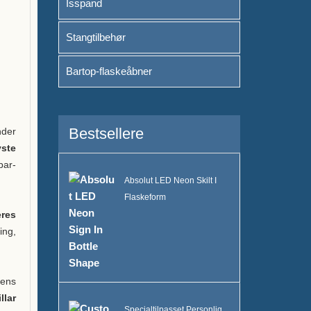
Isspand
Stangtilbehør
Bartop-flaskeåbner
Bestsellere
nder
yste
bar-
Absolut LED Neon Skilt I
Flaskeform
res
ing,
nens
lar
Specialtilpasset Personlig