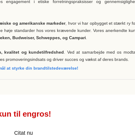
ores engagement i etiske forretningspraksisser og gennemsigtigh
æiske og amerikanske markeder
, hvor vi har opbygget et stærkt ry fo
l de høje standarder hos vores krævende kunder. Vores anerkendte ku
neken, Budweiser, Schweppes, og Campari
.
n, kvalitet og kundetilfredshed
. Ved at samarbejde med os modt
res promoveringsindsats og driver succes og vækst af deres brands.
rmål at styrke din brandtilstedeværelse!
kun til engros!
Citat nu