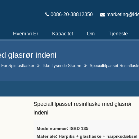
0086-20-38812350
marketing@ide
Hvem Vi Er
Kapacitet
Om
Tjeneste
ed glasrør indeni
 For Spiritusflasker
Ikke-Lysende Skærm
Specialtilpasset Resinflas
Specialtilpasset resinflaske med glasrør
indeni
Modelnummer: ISBD 135
Materiale: Harpiks + glasflaske + harpiksdæksel