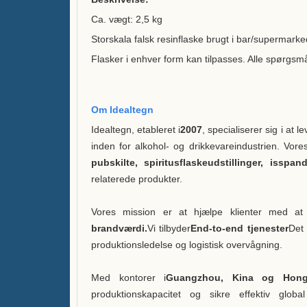
Ca. vægt: 2,5 kg
Storskala falsk resinflaske brugt i bar/supermark
Flasker i enhver form kan tilpasses. Alle spørgsm
Om Idealtegn
Idealtegn, etableret i
2007
, specialiserer sig i at l
inden for alkohol- og drikkevareindustrien. Vore
pubskilte, spiritusflaskeudstillinger, isspan
relaterede produkter.
Vores mission er at hjælpe klienter med at
brandværdi.
Vi tilbyder
End-to-end tjenester
Det 
produktionsledelse og logistisk overvågning.
Med kontorer i
Guangzhou, Kina og Hon
produktionskapacitet og sikre effektiv globa