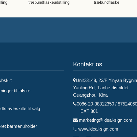
lling
træbundflaskeudstilling
træbundflaske
Kontakt os
bskilt
Unit23148, 23/F Yinyan Bygning
Yanling Rd, Tianhe-distriktet,
inger til falske
Guangzhou, Kina
0086-20-38812350 / 8752406
tstavleskilte til salg
EXT 801
marketing@ideal-sign.com
eret barmenuholder
www.ideal-sign.com