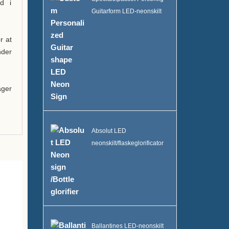
ed i
Guitarform LED-neonskilt
r at
nder
ager
Absolut LED
neonskilt/flaskeglorificator
Ballantines LED-neonskilt