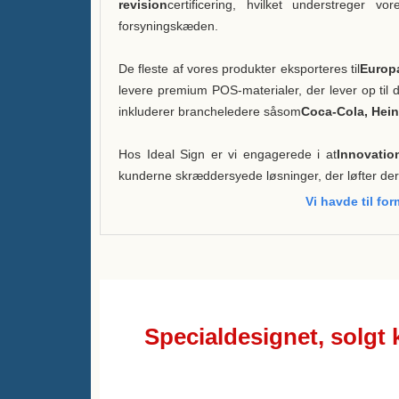
revision
certificering, hvilket understreger v
forsyningskæden.
De fleste af vores produkter eksporteres til
Europ
levere premium POS-materialer, der lever op ti
inkluderer brancheledere såsom
Coca-Cola, Hei
Hos Ideal Sign er vi engagerede i at
Innovatio
kunderne skræddersyede løsninger, der løfter de
Vi havde til fo
Specialdesignet, solgt 