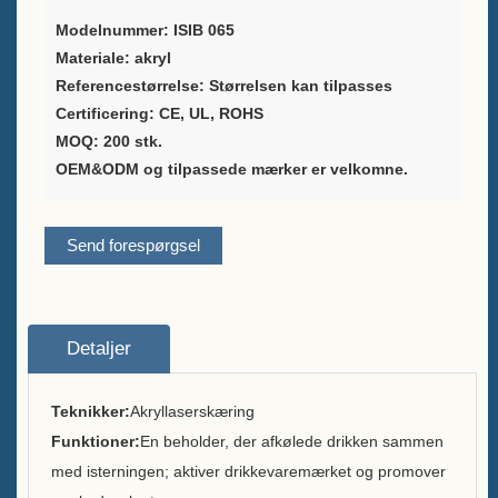
Modelnummer: ISIB 065
Leverandør af
Materiale: akryl
vinemballageløsninger
Referencestørrelse: Størrelsen kan tilpasses
Certificering: CE, UL, ROHS
Brugerdefineret barmenuholder
MOQ: 200 stk.
Stativ til bord
OEM&ODM og tilpassede mærker er velkomne.
Isspand
Send forespørgsel
Stangtilbehør
Bartop-flaskeåbner
Om
Detaljer
Hvem vi er
Teknikker:
Akryllaserskæring
Funktioner:
En beholder, der afkølede drikken sammen
Tjeneste
med isterningen; aktiver drikkevaremærket og promover
Brands vi serverede