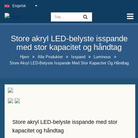
Engelsk
Hjem
Kapacitet
Store akryl LED-belyste isspande
Slim Light-skilt
med stor kapacitet og håndtag
Udendørs pubskilt
Hjem
Alle Produkter
Isspand
Luminous
Store Akryl LED-Belyste Isspande Med Stor Kapacitet Og Håndtag
Indendørs erhvervsskilte til
bedste pris
Optimale løsninger til falske
neonskilte
Iøjnefaldende udstillingsdesign
for spiritusflasker
Store akryl LED-belyste isspande med stor
A-ramme kridtstavleskilte til
kapacitet og håndtag
salg