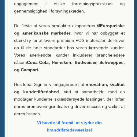
engagement i etiske forretningspraksisser og
gennemsigtighed i forsyningskæden.
De fleste af vores produkter eksporteres til
Europæiske
og amerikanske markeder
, hvor vi har opbygget et
stærkt ry for at levere premium POS-materialer, der lever
op til de høje standarder hos vores krævende kunder.
Vores anerkendte kunder inkluderer brancheledere
såsom
Coca-Cola, Heineken, Budweiser, Schweppes,
og Campari
.
Hos Ideal Sign er vi engagerede i at
Innovation, kvalitet
og kundetilfredshed
. Ved at samarbejde med os
modtager kunderne skræddersyede løsninger, der løfter
deres promoveringsindsats og driver succes og vækst af
deres brands.
Vi havde til formål at styrke din
brandtilstedeværelse!