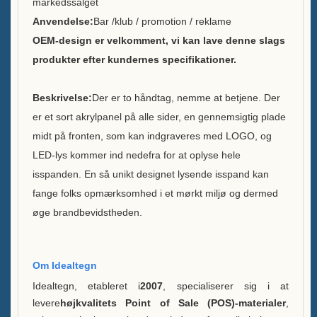
markedssalget
Anvendelse:
Bar /klub / promotion / reklame
Bæredygtighed
OEM-design er velkomment, vi kan lave denne slags
produkter efter kundernes specifikationer.
Vores hold
Katalog
Beskrivelse:
Der er to håndtag, nemme at betjene. Der
er et sort akrylpanel på alle sider, en gennemsigtig plade
Sag
midt på fronten, som kan indgraveres med LOGO, og
LED-lys kommer ind nedefra for at oplyse hele
Case E LED squre isspand
isspanden. En så unikt designet lysende isspand kan
Kabinet D X form resin-display
fange folks opmærksomhed i et mørkt miljø og dermed
øge brandbevidstheden.
Case C Rullende Iskøler
Kasse B LED Isspand
Om Idealtegn
Kasse En
Idealtegn, etableret i
2007
, specialiserer sig i at
Spiritusflaskeudstilling
levere
højkvalitets Point of Sale (POS)-materialer
,