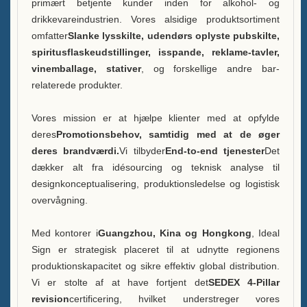
primært betjente kunder inden for alkohol- og
FAQ
drikkevareindustrien. Vores alsidige produktsortiment
omfatter
Slanke lysskilte, udendørs oplyste pubskilte,
Nyheder
spiritusflaskeudstillinger, isspande, reklame-tavler,
vinemballage, stativer
, og forskellige andre bar-
Kontakt os
relaterede produkter.
Vores mission er at hjælpe klienter med at opfylde
deres
Promotionsbehov, samtidig med at de øger
deres brandværdi.
Vi tilbyder
End-to-end tjenester
Det
dækker alt fra idésourcing og teknisk analyse til
designkonceptualisering, produktionsledelse og logistisk
overvågning.
Med kontorer i
Guangzhou, Kina og Hongkong
, Ideal
Sign er strategisk placeret til at udnytte regionens
produktionskapacitet og sikre effektiv global distribution.
Vi er stolte af at have fortjent det
SEDEX 4-Pillar
revision
certificering, hvilket understreger vores