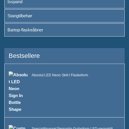
Isspand
Stangtilbehør
Bartop-flaskeåbner
Bestsellere
Absolut LED Neon Skilt I Flaskeform
Specialtilpasset Personlig Guitarform LED-neonskilt