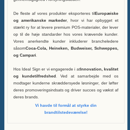
De fleste af vores produkter eksporteres til
Europæiske
og amerikanske markeder
, hvor vi har opbygget et
stærkt ry for at levere premium POS-materialer, der lever
op til de høje standarder hos vores krævende kunder.
Vores anerkendte kunder inkluderer brancheledere
såsom
Coca-Cola, Heineken, Budweiser, Schweppes,
og Campari
.
Hos Ideal Sign er vi engagerede i at
Innovation, kvalitet
og kundetilfredshed
. Ved at samarbejde med os
modtager kunderne skræddersyede løsninger, der løfter
deres promoveringsindsats og driver succes og vækst af
deres brands.
Vi havde til formål at styrke din
brandtilstedeværelse!