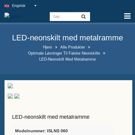
Engelsk
Hjem
Kapacitet
LED-neonskilt med metalramme
Slim Light-skilt
Hjem
Alle Produkter
Udendørs pubskilt
Optimale Løsninger Til Falske Neonskilte
LED-Neonskilt Med Metalramme
Indendørs erhvervsskilte til
bedste pris
Optimale løsninger til falske
neonskilte
Iøjnefaldende udstillingsdesign
for spiritusflasker
LED-neonskilt med metalramme
A-ramme kridtstavleskilte til
Modelnummer: ISLNS 060
salg