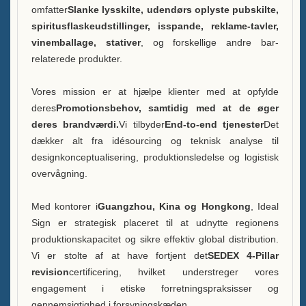
omfatter
Slanke lysskilte, udendørs oplyste pubskilte,
FAQ
spiritusflaskeudstillinger, isspande, reklame-tavler,
vinemballage, stativer
, og forskellige andre bar-
Nyheder
relaterede produkter.
Kontakt os
Vores mission er at hjælpe klienter med at opfylde
deres
Promotionsbehov, samtidig med at de øger
deres brandværdi.
Vi tilbyder
End-to-end tjenester
Det
dækker alt fra idésourcing og teknisk analyse til
designkonceptualisering, produktionsledelse og logistisk
overvågning.
Med kontorer i
Guangzhou, Kina og Hongkong
, Ideal
Sign er strategisk placeret til at udnytte regionens
produktionskapacitet og sikre effektiv global distribution.
Vi er stolte af at have fortjent det
SEDEX 4-Pillar
revision
certificering, hvilket understreger vores
engagement i etiske forretningspraksisser og
gennemsigtighed i forsyningskæden.