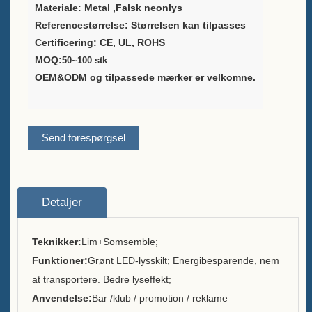
Materiale: Metal
,Falsk neonlys
Referencestørrelse: Størrelsen kan tilpasses
Leverandør af
Certificering: CE, UL, ROHS
vinemballageløsninger
MOQ:
50~100 stk
Brugerdefineret barmenuholder
OEM&ODM og tilpassede mærker er velkomne.
Stativ til bord
Isspand
Send forespørgsel
Stangtilbehør
Bartop-flaskeåbner
Detaljer
Om
Teknikker:
Lim+Som
semble;
Hvem vi er
Funktioner:
Grønt LED-lysskilt; Energibesparende, nem
at transportere. Bedre lyseffekt;
Tjeneste
Anvendelse:
Bar /klub / promotion / reklame
Brands vi serverede