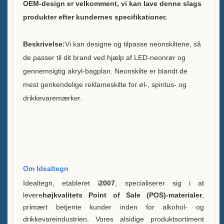
OEM-design er velkomment, vi kan lave denne slags
produkter efter kundernes specifikationer.
Bæredygtighed
Beskrivelse:
Vi kan designe og tilpasse neonskiltene, så
Vores hold
de passer til dit brand ved hjælp af LED-neonrør og
Katalog
gennemsigtig akryl-bagplan. Neonskilte er blandt de
mest genkendelige reklameskilte for øl-, spiritus- og
Sag
drikkevaremærker.
Case E LED squre isspand
Kabinet D X form resin-display
Case C Rullende Iskøler
Om Idealtegn
Kasse B LED Isspand
Idealtegn, etableret i
2007
, specialiserer sig i at
levere
højkvalitets Point of Sale (POS)-materialer
,
Kasse En
primært betjente kunder inden for alkohol- og
Spiritusflaskeudstilling
drikkevareindustrien. Vores alsidige produktsortiment